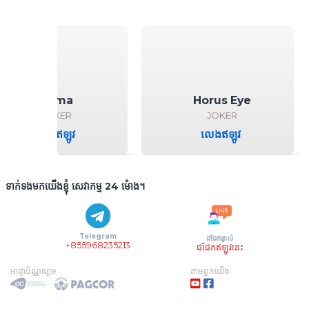
Roma
Horus Eye
JOKER
JOKER
លេង​ឥឡូវ
លេង​ឥឡូវ
ទាក់ទងមកយើងខ្ញុំ សេវាកម្ម 24 ម៉ោង។
Telegram
ជជែកផ្ទាល់
+855968235213
ជជែកឥឡូវនេះ
អាជ្ញាប័ណ្ណហ្គេម
តាម​ពួក​យើង