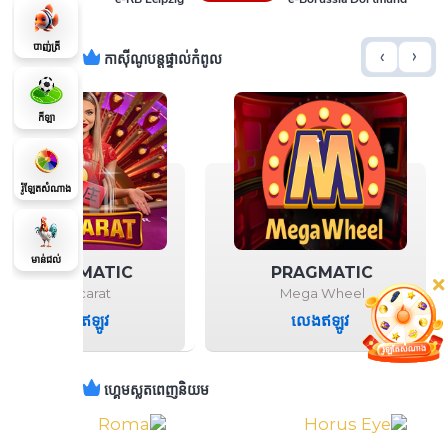
បាញ់ត្រី
កាស៊ីណូបន្តផ្ទាល់កំពូល
កីឡា
រ៉ូឡែតសំណាង
មាន់ជល់
PRAGMATIC
PRAGMATIC
Baccarat
Mega Wheel
លេង​ឥឡូវ
លេង​ឥឡូវ
ហ្គេមស្លតពេញនិយម